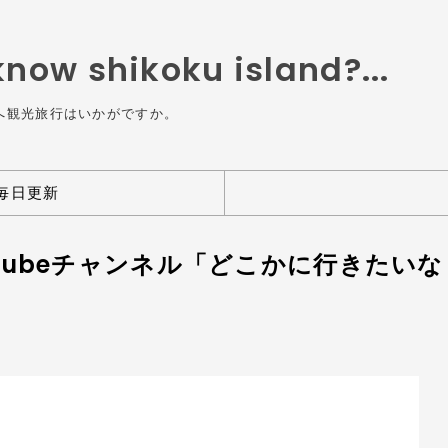
ow shikoku island?...
へ観光旅行はいかがですか。
毎日更新
uTubeチャンネル「どこかに行きたい